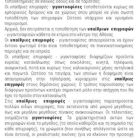
τοποθετημένες σε εθνικές οδούς και σε ταράτσες.
Οι
υπαίθριες επιγραφές
-
γιγαντοαφίσες
τοποθετούνται κυρίως σε
εμπορικούς δρόμους και σε χώρους όπου μπορεί να γίνει σωστή
τοποθέτηση των επιγραφών. Ωστόσο υπάρχουν και ορισμένοι
περιορισμοί.
Αρχικά, δεν επιτρέπεται η τοποθέτηση των
υπαίθριων επιγραφών
- γιγαντοαφισών κάθετα σε κτίρια στο κέντρο της Αθήνας.
Οι
υπαίθριες επιγραφές
- γιγαντοαφίσες απαγορεύεται να έχουν
έντονο φωτισμό όταν είναι τοποθετημένες σε πυκνοκατοικημένες
περιοχές και σε ιατρεία.
Οι
υπαίθριες επιγραφές
-
γιγαντοαφίσες
διαφημίζουν προϊόντα
ευρείας κατανάλωσης όπως σοκολάτες, κινητά, τηλέφωνα,
αναψυκτικά, ποτά και κυρίως τους καλοκαιρινούς μήνες αντηλιακά
και παγωτά. Ωστόσο τα τσιγάρα, των οποίων η διαφήμιση είναι
απαγορευμένη στην τηλεόραση, κυριαρχούν στις
υπαίθριες
επιγραφές
στους δημόσιους χώρους. Ο τρόπος παρουσίασης των
διάφορων προϊόντων κατέχει σημαντικό ρόλο στην απήχηση που θα
έχει το προϊόν στον καταναλωτή.
Στις
υπαίθριες επιγραφές
- γιγαντοαφίσες παρατηρούνται
πολλών ειδών επιγραφές, που εκτείνονται από μικρού μεγέθους,
έως και μεγάλου μεγέθους πίνακες ανακοινώσεων. Οι τελευταίες,
ονομάζονται
γιγαντοαφίσες
. Τα χαρακτηριστικά αυτών των
επιγραφών είναι το μέγεθος, (το οποίο καθορίζει και τη σημασία της
κάθε επιγραφής), τα χρώματα (που συνήθως επιλέγονται ώστε να
είναι έντονα), οι ρεαλιστικές εικόνες (για να ελκύουν την προσοχή